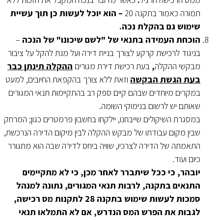
תמורה כאמור בתקנה 20
– הוא יוכל לעשות כן תוך עשיית
שימוש גם בהקלת נכה.
הוכחת העמידה בתנאי של "לשם שיכונו" של הנכה
–
בניגוד לרכישת קרקע לצורך בניית דירה ועל מנת להקל על ציבור
מבקשי ההקלה
,
בעת רכישת דירת מגורים
ההקלה תינתן כבר
בעת הגשת הבקשה
וזאת ללא צורך בהקפאת החיובים, למעט
במקרים מיוחדים שבהם קיים ספק רב בהתקיימות תנאי המגורים
שאותם יש לרשום בנימוקי השומה.
במסגרת השיקולים שייבחנו, יילקחו בחשבון פרמטרים כגון; המרחק
שבין מקום עבודתו של מבקש ההקלה לבין מיקום הדירה הנרכשת,
התאמתה של הדירה לצרכיו, שוויה ביחס לדירה שבה הוא מתגורר
כיום ועוד.
יובהר, כי ככל שיתברר לאחר מכן, כי לא מתקיימים
התנאים בתקנה, לרבות תנאי המגורים, נתונה למנהל
סמכות לעשות שימוש בתקנה 28 לתקנות מס רכישה,
לגבות את הפרש המס הנדרש, אם לא התמלאו תנאי