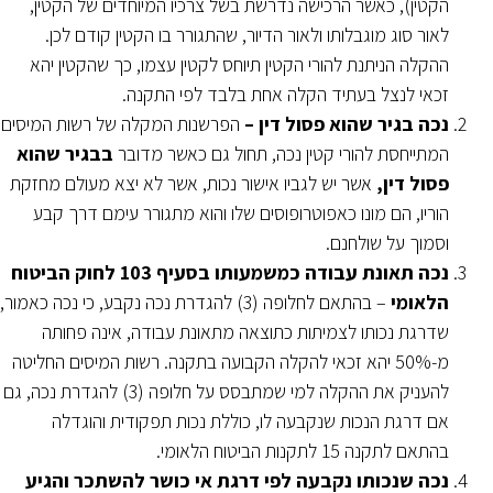
הקטין), כאשר הרכישה נדרשת בשל צרכיו המיוחדים של הקטין,
לאור סוג מוגבלותו ולאור הדיור, שהתגורר בו הקטין קודם לכן.
ההקלה הניתנת להורי הקטין תיוחס לקטין עצמו, כך שהקטין יהא
זכאי לנצל בעתיד הקלה אחת בלבד לפי התקנה.
נכה בגיר שהוא פסול דין –
הפרשנות המקלה של רשות המיסים
המתייחסת להורי קטין נכה, תחול גם כאשר מדובר
בבגיר שהוא
פסול דין,
אשר יש לגביו אישור נכות, אשר לא יצא מעולם מחזקת
הוריו, הם מונו כאפוטרופוסים שלו והוא מתגורר עימם דרך קבע
וסמוך על שולחנם.
נכה תאונת עבודה כמשמעותו בסעיף 103 לחוק הביטוח
הלאומי
– בהתאם לחלופה (3) להגדרת נכה נקבע, כי נכה כאמור,
שדרגת נכותו לצמיתות כתוצאה מתאונת עבודה, אינה פחותה
מ-50% יהא זכאי להקלה הקבועה בתקנה. רשות המיסים החליטה
להעניק את ההקלה למי שמתבסס על חלופה (3) להגדרת נכה, גם
אם דרגת הנכות שנקבעה לו, כוללת נכות תפקודית והוגדלה
בהתאם לתקנה 15 לתקנות הביטוח הלאומי.
נכה שנכותו נקבעה לפי דרגת אי כושר להשתכר והגיע