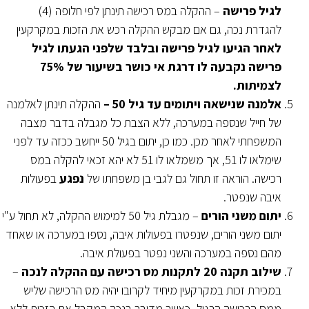
לגיל פרישה
– ההקלה במס רכישה תינתן לפי חלופה (4)
להגדרת נכה, גם אם מבקש ההקלה רכש את הזכות במקרקעין
לאחר הגיעו לגיל פרישה ובלבד שלפני הגעתו לגיל
פרישה נקבעה לו דרגת אי כושר בשיעור של 75%
לצמיתות.
אלמנה שנישאה ויתומים עד גיל 50 –
ההקלה תינתן לאלמנה
של חייל שנספה במערכה, ללא הצבת כל מגבלה בדבר מצבה
המשפחתי לאחר מכן. כמו כן, יתום בגיל 50 ייחשב ככזה עד לפני
שימלאו לו 51, אך משמלאו לו 51 לא יהא זכאי להקלה במס
רכישה. הוראה זו תחול גם לגבי בן משפחתו של
נפגע
בפעולות
איבה שנפטר.
יתום משני הורים
– מגבלת גיל 50 למימוש ההקלה, לא תחול ע"י
יתום משני הורים, שנפטרו בפעולות איבה, נספו במערכה או שאחד
מהם נספה במערכה והשני נפטר בפעולת איבה.
שילוב תקנה 20 לתקנות מס רכישה עם ההקלה לנכה
–
במכירת זכות במקרקעין מיחיד לקרובו יהיה מס הרכישה שליש
ממס הרכישה הרגיל
.
כאשר מדובר בנכה המקבל את הזכות ללא