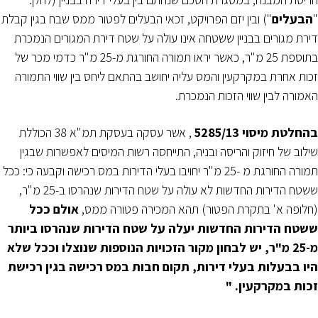
"
הבעלים
") ובין יזם הפרויקט, זכאי הבעלים לפטור ממס שבח בגין קבלת
דירת מגורים בבניין ששטחה אינו עולה על שטח דירת המגורים הנמכרת
בתוספת 25 מ"ר, כאשר יראו תמורה החורגת מ-25 מ"ר כדמי מכר של
זכות אחרת במקרקעין והמס עליה יחושב בהתאם ליחס בין שווי התמורה
האמורה לבין שווי הזכות הנמכרת.
בהחלטת מיסוי 5285/13
, אשר עסקה בעסקת תמ"א 38 הכוללת
שילוב של חיזוק והריסה ובניה, התייחסה רשות המיסים לאפשרות שבגין
תמורה החורגת מ -25 מ"ר יחויבו בעלי הדירות במס רכישה וקבעה כי: ככל
ששטח הדירות החדשות לא עולה על שטח הדירות שנהרסו ב-25 מ"ר,
(חלופה א' בתקרת הפטור) תהא המכירה פטורה ממס,
אולם ככל
ששטח הדירות החדשות יעלה על שטח הדירות שנהרסו ביותר
מ-25 מ"ר, יש לבחון מקור הזכויות הנוספות שנוצלו וככל שלא
היו בבעלות בעלי דירות, תקום חבות במס רכישה בגין רכישת
זכות במקרקעין. "