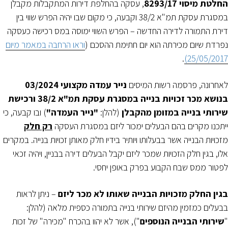
החלטת מיסוי 8293/17
, עסקה בהחלפת דירות המתקבלות מקבלן
במסגרת עסקת תמ"א 38/2 וקבעה, כי מקום שבו יהיה הפרש שווי בין
דירת התמורה לדירה החדשה – הפרש השווי ימוסה במס רכישה כעסקה
נפרדת שיום מכירתה הוא יום חתימת ההסכם (
וראו הרחבה במאמר מיום
.
25/05/2017)
לאחרונה, פרסמה רשות המיסים
נייר עמדה מקצועי 03/2024
בנושא מכר זכויות בנייה במסגרת עסקת תמ"א 38/2 ורכישת
שירותי בנייה במזומן מהקבלן
(להלן:
"נייר העמדה"
) ובו קבעה, כי
ייתכנו מקרים בהם הבעלים ימכור ליזם במסגרת העסקה
רק חלק
מזכויות הבנייה אשר בבעלותו ויותיר בידיו חלק מאותן זכויות בנייה. במקרים
אלו, בגין חלק הזכויות שמכר ליזם יקבל הבעלים דירה בבניין, ויהיה זכאי
לפטור ממס שבח הקבוע בפרק באופן יחסי.
בגין החלק מזכויות הבנייה שאותו לא מכר ליזם
– ניתן לראות
בבעלים כמזמין מהיזם שירותי בנייה בתמורה כספית מלאה (להלן:
"
שירותי הבנייה הנוספים
"), אשר לא יהוו בהכרח "מכירה" של זכות