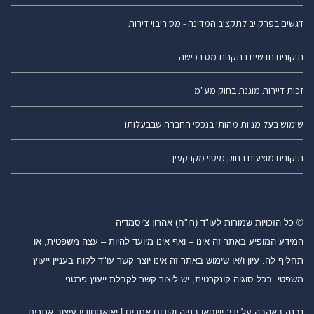
דגשים בפרק יב לתקציב המדינה - מס ריבוי דירות
תיקונים חדשים בתקנות מס רכישה
זכות דיירות מוגנת בחוק מע"מ
שימוש בעל מניות מהותי בנכסי החברה שבבעלותו
תיקונים מוצעים בחוק מיסוי מקרקעין
© כל הזכויות שמורות לעו"ד (רו"ח) אהרון צ'יסמדיה
המידע המופיע באתר זה אינו – ואף אינו מיועד להיות – עצה משפטית, או
תחליף לה. עיון ו/או שימוש באתר זה אינו יוצר קשר עו"ד-לקוח בעניין ייעוץ
משפטי. בכל סוגיה קונקרטית, יש ליצור קשר לקבלת ייעוץ פרטני.
נבנה באהבה על ידי:
יויוסאו בנייה וקידום אתרים
|
יאיאסטודיו עיצוב אתרים