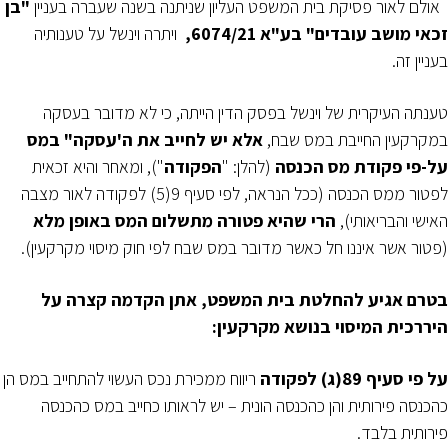
אולם לאור פסיקת בית המשפט העליון שניתנה בשנה שעברה בעניין
"בן
זכאי מושב עובדים" בע"א 6074/21,
ויתרה וינשל על טענותיה
בעניין זה.
טענתה העיקרית של וינשל בפסק הדין הייתה, כי לא מדובר בעסקה
במקרקעין החייבת במס שבח,
אלא יש לחייב את ה'עסקה" במס
על-פי פקודת מס הכנסה
(להלן: "
הפקודה
"), ומאחר והיא זכאית
לפטור ממס הכנסה (ככל הנראה, לפי סעיף 9(5) לפקודה לאור מצבה
האישי והבריאותי),
הרי שהיא פטורה מתשלום המס באופן מלא
(פטור אשר איננו חל כאשר מדובר במס שבח לפי חוק מיסוי מקרקעין).
בטרם אגיע להחלטת בית המשפט, אתן הקדמה קצרה על
היררכית המיסוי בנושא מקרקעין:
על פי סעיף 89(ג) לפקודה
ריווח ממכירת נכס העשוי להתחייב במס הן
כהכנסה פירותית והן כהכנסה הונית – יש לראותו כחייב במס כהכנסה
פירותית בלבד.