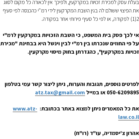
בעלת עסק למכירת זכויות במקרקעין, ולפיכך אין לכאורה כל מקום לסווג
את הפיצוי ששולם לה בגין השבת המקרקעין לידי רמ"י כהכנסה לפי סעיף
2(1) לפקודה, או לפי כל סעיף פירותי אחר בפקודה.
אי לכך פסק בית המשפט, כי השבת הזכויות במקרקעין לרמ"י
על פי החוזים שנכרתו בין רמ"י לבין וינשל היא בבחינת "מכירת
זכויות במקרקעין", כהגדרתן ב
חוק מיסוי מקרקעין.
לפרטים נוספים, תגובות והערות, ניתן ליצור קשר עמי בטלפון
050-6209895 או במייל
atz.tax@gmail.com
את כל המאמרים ניתן למצוא באתר בכתובת:
www.atz-
law.co.il
אהרון צ'יסמדיה, עו"ד (רו"ח)