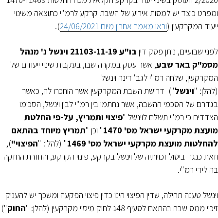
ומפרט כיצד יש למסות אירוע של השבת קרקע לרמ"י כתוצאה משינוי
ייעוד המקרקעין (
וראו מאמר אחרון מיום 24/06/2021
).
לפני שבועיים, ניתן פסק דין
בו"ע 21103-11-19 וינשל נ' מנהל
מסמ"ק באר שבע
, אשר עסק במקרה שבו, בעקבות שינוי ייעודם של
המקרקעין, שלחה רמ"י לגב' דינה וינשל
(להלן: "
וינשל
") דרישת השבת המקרקעין אשר הוחכרו לה, כאשר
בגדרם של הסכמי ההשבה, אשר נחתמו בין רמ"י לבין וינשל, הסכימו
הצדדים כי רמ"י תשלם לוינשל "
פיצוי ותמריץ, על-פי החלטת
מועצת מקרקעי ישראל מס' 1470
" וכן "
תמריץ מיוחד בהתאם
להחלטות מועצת מקרקעי ישראל מס' 1469
" (להלן: "
הפיצוי"
),
וזאת כנגד ביטול זכויותיה של וינשל בקרקע, פינוי הקרקע, והחזרת החזקה
בה לידי רמ"י.
וינשל טענה תחילה, שדין הפיצוי הינו כדין פיצוי הפקעה ומשכך יש להעניק
זיכוי ממס שבח בהתאם לסעיף 48ג לחוק מיסוי מקרקעין (להלן: "
החוק
")