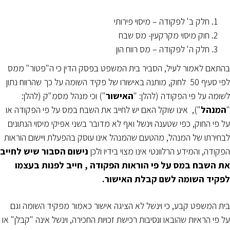
חלק ב' לפקודה – מיסוי פירותי
חוק מיסוי מקרקעין- מס שבח
חלק ה' לפקודה – מס רווח הון
בהתאם לאמור לעיל, הסביר בית המשפט בפסק הדין כי ה"פטור" ממס
לפי סעיף 50 לחוק, מותנה באישורו של פקיד השומה על כך שהרווח נתון
לשומה על פי הפקודה (להלן: "
האישור
") וכי מנהל מסמ"ק (להלן:
"
המנהל
"), אינו שוקל האם יש לחייב את השבח במס על פי הפקודה או
על פי החוק, כפי שטענה וינשל ואף לא מדובר בשני אפיקי מיסוי הנתונים
לבחירתו של המנהל, מהטעם שהמנהל אינו עוסק בהפעלת ויישום הוראות
הפקודה, והמידע הרלוונטי אינו מצוי בידיו ולכן
נישום הסבור שיש לחייב
את השבח במס על פי הוראות
הפקודה , חייב לפנות בעצמו
לפקיד השומה לשם קבלת האישור.
בית המשפט קבע, כי וינשל לא הציגה אישור כאמור מפקיד השומה וגם
על פי הראיות שהובאו ונסיבות רכישת זכויות החכירה, וינשל אינה "קבלן" או